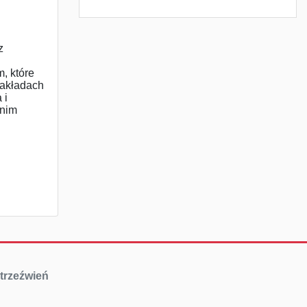
z
, które
zakładach
 i
dnim
trzeźwień