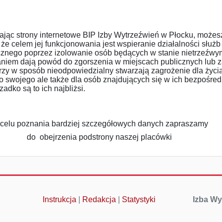
trony internetowe BIP Izby Wytrzeźwień w Płocku, możes
 że celem jej funkcjonowania jest wspieranie działalności służb
cznego poprzez izolowanie osób będących w stanie nietrzeźwym
iem dają powód do zgorszenia w miejscach publicznych lub 
tórzy w sposób nieodpowiedzialny stwarzają zagrożenie dla życia
ko swojego ale także dla osób znajdujących się w ich bezpośre
zadko są to ich najbliżsi.
celu poznania bardziej szczegółowych danych zapraszamy
do obejrzenia podstrony naszej placówki
Instrukcja
|
Redakcja
|
Statystyki
Izba Wy